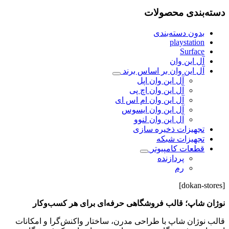
دسته‌بندی محصولات
بدون دسته‌بندی
playstation
Surface
آل این وان
آل این وان بر اساس برند
آل این وان اپل
آل این وان اچ پی
آل این وان ام اس ای
آل این وان ایسوس
آل این وان لنوو
تجهیزات ذخیره سازی
تجهیزات شبکه
قطعات کامپیوتر
پردازنده
رم
[dokan-stores]
نوژان شاپ؛ قالب فروشگاهی حرفه‌ای برای هر کسب‌وکار
قالب نوژان شاپ با طراحی مدرن، ساختار واکنش‌گرا و امکانات