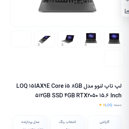
اطلاع از تخفیف
نمودار قیمت
لپ تاپ لنوو مدل LOQ ۱۵IAX۹E Core i۵ ۸GB
۵۱۲GB SSD ۴GB RTX۲۰۵۰ ۱۵.۶ Inch
دسته:
LOQ
۵ ★
گارانتی
انتخاب رنگ
مدل پردازنده