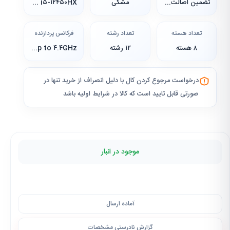
تضمین اصالت کالا، گارانتی ۱۸ ماهه شرکتی معتبر
مشکی
Core i۵-۱۲۴۵۰HX
تعداد هسته
تعداد رشته
فرکانس پردازنده
۸ هسته
۱۲ رشته
۲.۶GHz Up to ۴.۴GHz
درخواست مرجوع کردن کال با دلیل انصراف از خرید تنها در
صورتی قابل تایید است که کالا در شرایط اولیه باشد
موجود در انبار
آماده ارسال
گزارش نادرستی مشخصات