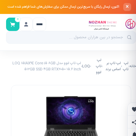
×
اکنون، ارسال رایگان با سریع‌ترین ارسال ممکن برای سفارش‌های شما فراهم شده است
۰
لپ
لپ
لپ تاپ بر
لپ تاپ لنوو مدل LOQ ۱۵IAX۹E Core i۵ ۸GB
خانه
›
›
›
تاپ
›
LOQ
›
تاپ
اساس برند
۵۱۲GB SSD ۴GB RTX۲۰۵۰ ۱۵.۶ Inch
لنوو
علاقه‌مندی‌ها
اشتراک‌گذاری