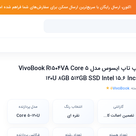
اکنون، ارسال رایگان با سریع‌ترین ارسال ممکن برای سفارش‌های شما فراهم شده 
لپ تاپ ایسوس مدل VivoBook R۱۵۰۴VA Core ۵
۱۲۰U ۸GB ۵۱۲GB SSD Intel ۱۵.۶ In
ته:
VivoBook
۵ ★
گارانتی
انتخاب رنگ
مدل پردازنده
تضمین اصالت کالا، گارانتی ۱۸ ماهه شرکتی معتبر
نقره ای
Core ۵-۱۲۰U
تعداد هسته
تعداد رشته
فرکانس پردازنده