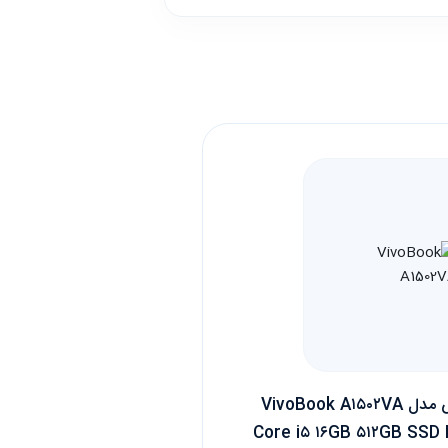
لپ تاپ ایسوس مدل VivoBook A۱۵۰۲VA
Core i۵ ۱۶GB ۵۱۲GB SSD 