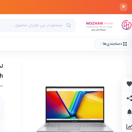
×
دسته‌بندی‌ها
خانه
›
لپ تاپ
›
لپ تاپ بر اساس برند
›
لپ تاپ ایسوس
›
VivoBook
›
لپ تاپ ایسوس مدل VivoBook R۱۵۰۴VA Core ۵ ۱۲۰U ۸GB ۵۱۲GB SSD Intel ۱۵.۶ Inch
ch
دس
علاقه‌مندی‌ها
اشتراک‌گذاری
اطلاع از تخفیف
نمودار قیمت