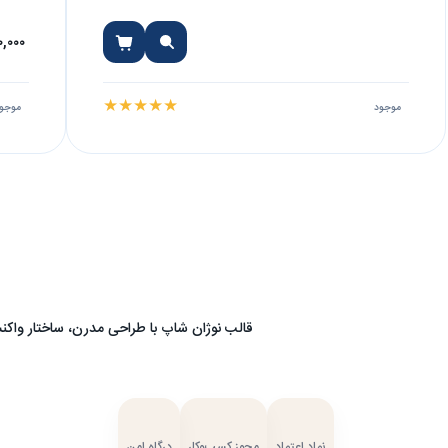
ouch
۱۵.۶ Inch
۰,۰۰۰
★
★
★
★
★
موجود
موجو
قالب نوژان شاپ با طراحی مدرن، ساختار واکنش‌
نماد اعتماد
مجوز کسب‌وکار
درگاه امن